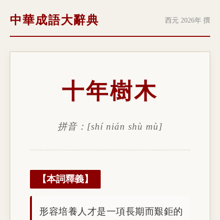
中華成語大辭典
西元 2026年 撰
十年樹木
拼音：[shí nián shù mù]
【本詞釋義】
形容培養人才是一項長期而艱鉅的